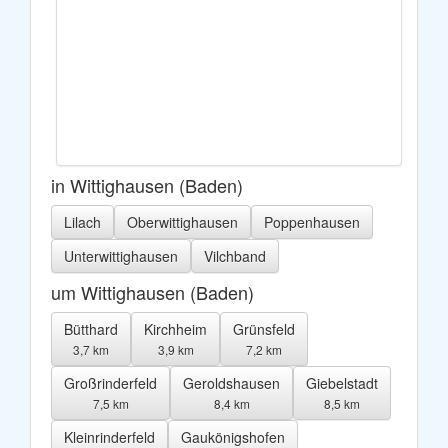
in Wittighausen (Baden)
Lilach
Oberwittighausen
Poppenhausen
Unterwittighausen
Vilchband
um Wittighausen (Baden)
Bütthard
Kirchheim
Grünsfeld
3,7 km
3,9 km
7,2 km
Großrinderfeld
Geroldshausen
Giebelstadt
7,5 km
8,4 km
8,5 km
Kleinrinderfeld
Gaukönigshofen