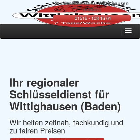
Schlüsseldienst für Wittighausen
(Baden)
01516 - 108 16 61
Toggl
navig
Ihr regionaler
Schlüsseldienst für
Wittighausen (Baden)
Wir helfen zeitnah, fachkundig und
zu fairen Preisen