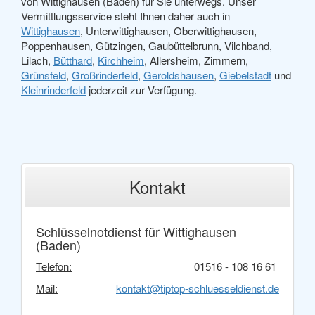
von Wittighausen (Baden) für Sie unterwegs. Unser
Vermittlungsservice steht Ihnen daher auch in
Wittighausen
, Unterwittighausen, Oberwittighausen,
Poppenhausen, Gützingen, Gaubüttelbrunn, Vilchband,
Lilach,
Bütthard
,
Kirchheim
, Allersheim, Zimmern,
Grünsfeld
,
Großrinderfeld
,
Geroldshausen
,
Giebelstadt
und
Kleinrinderfeld
jederzeit zur Verfügung.
Kontakt
Schlüsselnotdienst für Wittighausen
(Baden)
Telefon:
01516 - 108 16 61
Mail:
kontakt@tiptop-schluesseldienst.de