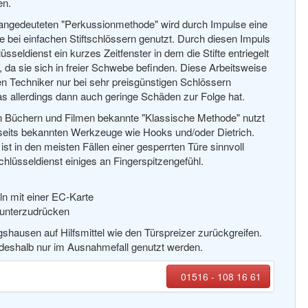
en.
s angedeuteten "Perkussionmethode" wird durch Impulse eine
e bei einfachen Stiftschlössern genutzt. Durch diesen Impuls
üsseldienst ein kurzes Zeitfenster in dem die Stifte entriegelt
da sie sich in freier Schwebe befinden. Diese Arbeitsweise
den Techniker nur bei sehr preisgünstigen Schlössern
s allerdings dann auch geringe Schäden zur Folge hat.
en Büchern und Filmen bekannte "Klassische Methode" nutzt
lseits bekannten Werkzeuge wie Hooks und/oder Dietrich.
st in den meisten Fällen einer gesperrten Türe sinnvoll
hlüsseldienst einiges an Fingerspitzengefühl.
ln mit einer EC-Karte
runterzudrücken
gshausen auf Hilfsmittel wie den Türspreizer zurückgreifen.
e deshalb nur im Ausnahmefall genutzt werden.
01516 - 108 16 61