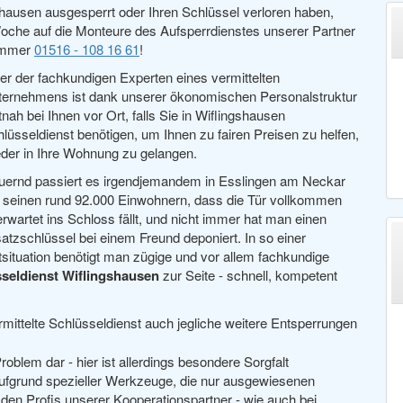
gshausen ausgesperrt oder Ihren Schlüssel verloren haben,
oche auf die Monteure des Aufsperrdienstes unserer Partner
Nummer
01516 - 108 16 61
!
er der fachkundigen Experten eines vermittelten
ternehmens ist dank unserer ökonomischen Personalstruktur
tnah bei Ihnen vor Ort, falls Sie in Wiflingshausen
lüsseldienst benötigen, um Ihnen zu fairen Preisen zu helfen,
der in Ihre Wohnung zu gelangen.
uernd passiert es irgendjemandem in Esslingen am Neckar
 seinen rund 92.000 Einwohnern, dass die Tür vollkommen
rwartet ins Schloss fällt, und nicht immer hat man einen
atzschlüssel bei einem Freund deponiert. In so einer
situation benötigt man zügige und vor allem fachkundige
seldienst Wiflingshausen
zur Seite - schnell, kompetent
rmittelte Schlüsseldienst auch jegliche weitere Entsperrungen
oblem dar - hier ist allerdings besondere Sorgfalt
ufgrund spezieller Werkzeuge, die nur ausgewiesenen
 den Profis unserer Kooperationspartner - wie auch bei