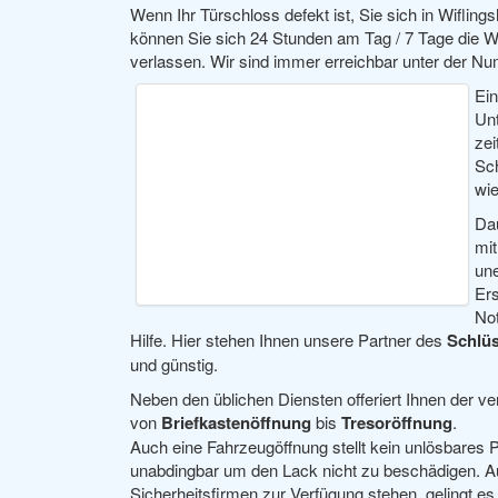
Wenn Ihr Türschloss defekt ist, Sie sich in Wiflin
können Sie sich 24 Stunden am Tag / 7 Tage die W
verlassen. Wir sind immer erreichbar unter der 
Ein
Un
zei
Sch
wie
Da
mit
une
Ers
Not
Hilfe. Hier stehen Ihnen unsere Partner des
Schlüs
und günstig.
Neben den üblichen Diensten offeriert Ihnen der ve
von
Briefkastenöffnung
bis
Tresoröffnung
.
Auch eine Fahrzeugöffnung stellt kein unlösbares Pr
unabdingbar um den Lack nicht zu beschädigen. A
Sicherheitsfirmen zur Verfügung stehen, gelingt es