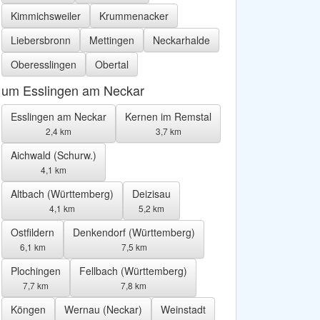
Kimmichsweiler
Krummenacker
Liebersbronn
Mettingen
Neckarhalde
Oberesslingen
Obertal
um Esslingen am Neckar
Esslingen am Neckar
Kernen im Remstal
2,4 km
3,7 km
Aichwald (Schurw.)
4,1 km
Altbach (Württemberg)
Deizisau
4,1 km
5,2 km
Ostfildern
Denkendorf (Württemberg)
6,1 km
7,5 km
Plochingen
Fellbach (Württemberg)
7,7 km
7,8 km
Köngen
Wernau (Neckar)
Weinstadt