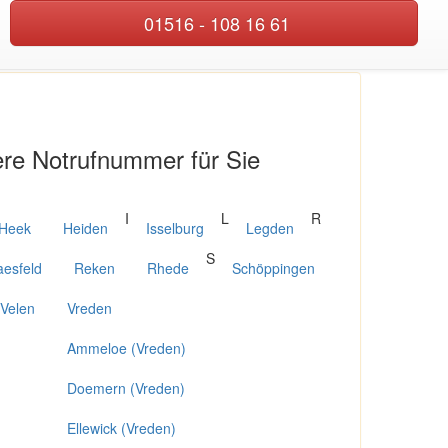
01516 - 108 16 61
Startseite
Einsatzgebiete
Impressum
Datenschutz
ere Notrufnummer für Sie
I
L
R
Heek
Heiden
Isselburg
Legden
S
esfeld
Reken
Rhede
Schöppingen
Velen
Vreden
Ammeloe (Vreden)
Doemern (Vreden)
Ellewick (Vreden)