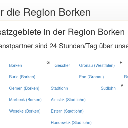
ür die Region Borken
satzgebiete in der Region Borken
enstpartner sind 24 Stunden/Tag über uns
G
H
Borken
Gescher
Gronau (Westfalen)
Burlo (Borken)
Epe (Gronau)
Ra
V
Gemen (Borken)
Stadtlohn
Südlohn
Marbeck (Borken)
Almsick (Stadtlohn)
Weseke (Borken)
Estern (Stadtlohn)
Hundewick (Stadtlohn)