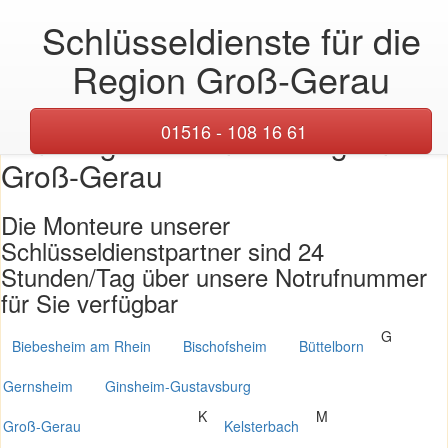
Schlüsseldienste für die
Toggl
naviga
Region Groß-Gerau
Übersicht über unsere
01516 - 108 16 61
Einsatzgebiete in der Region
Groß-Gerau
Die Monteure unserer
Schlüsseldienstpartner sind 24
Stunden/Tag über unsere Notrufnummer
für Sie verfügbar
G
Biebesheim am Rhein
Bischofsheim
Büttelborn
Gernsheim
Ginsheim-Gustavsburg
K
M
Groß-Gerau
Kelsterbach